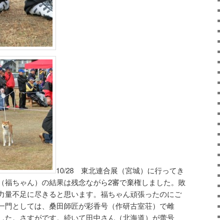
10/28 東北連合展（宮城）に行ってき
（福ちゃん）の結果は残念ながら2審で棄権しました。敗
力量不足に尽きると思います。福ちゃん頑張ったのにご
一門としては、桑田師匠が彩香号（作研古室荘）で雌
した。さすがです。続いて田中さん（北海道）が蕾号