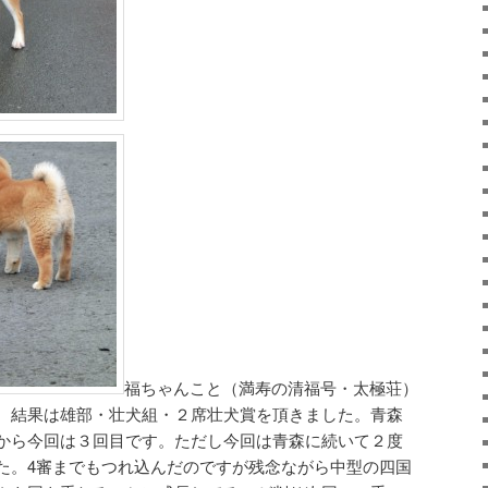
福ちゃんこと（満寿の清福号・太極荘）
。結果は雄部・壮犬組・２席壮犬賞を頂きました。青森
から今回は３回目です。ただし今回は青森に続いて２度
た。4審までもつれ込んだのですが残念ながら中型の四国