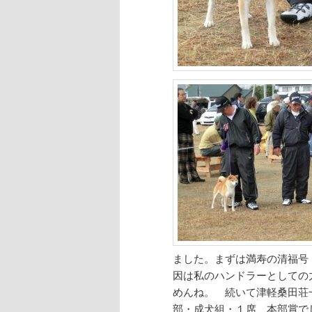
ました。まずは満寿の清福号
因は私のハンドラーとしての
めんね。 続いて津軽桑田荘
部・成犬組・１席 本部賞で