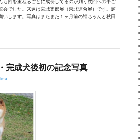
んも回を重ねるごとに成長してるのが判り次回への手ご
覧会でした。来週は宮城支部展（東北連合展）です。頑
願いします。写真はまたまた１ヶ月前の福ちゃんと秋田
。
誉号・完成犬後初の記念写真
hima