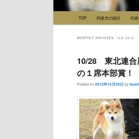
Main menu
TOP
代表犬の紹介
代表
Skip to primary content
Skip to secondary content
MONTHLY ARCHIVES:
10月 2012
10/28 東北
の１席本部賞！
Posted on
2012年10月29日
by
tsus