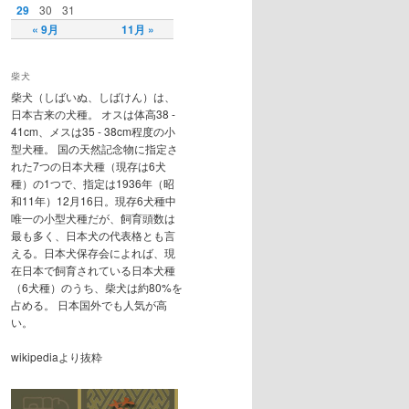
29
30
31
« 9月
11月 »
柴犬
柴犬（しばいぬ、しばけん）は、
日本古来の犬種。 オスは体高38 -
41cm、メスは35 - 38cm程度の小
型犬種。 国の天然記念物に指定さ
れた7つの日本犬種（現存は6犬
種）の1つで、指定は1936年（昭
和11年）12月16日。現存6犬種中
唯一の小型犬種だが、飼育頭数は
最も多く、日本犬の代表格とも言
える。日本犬保存会によれば、現
在日本で飼育されている日本犬種
（6犬種）のうち、柴犬は約80%を
占める。 日本国外でも人気が高
い。
wikipediaより抜粋