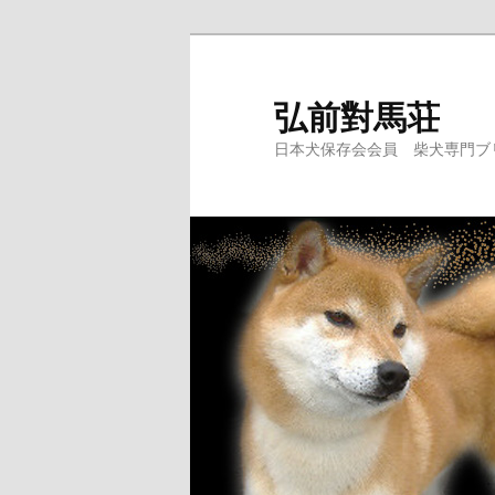
弘前對馬荘
日本犬保存会会員 柴犬専門ブ