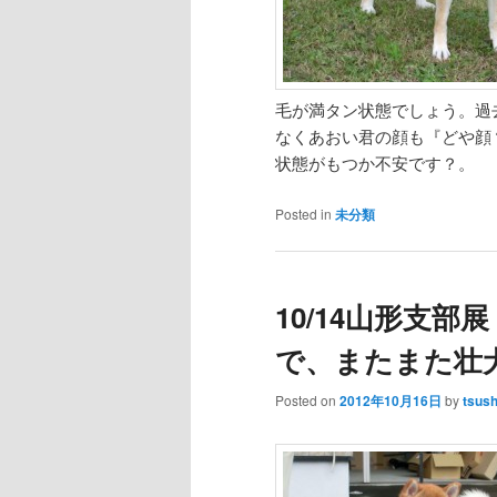
毛が満タン状態でしょう。過
なくあおい君の顔も『どや顔
状態がもつか不安です？。
Posted in
未分類
10/14山形支
で、またまた壮
Posted on
2012年10月16日
by
tsus