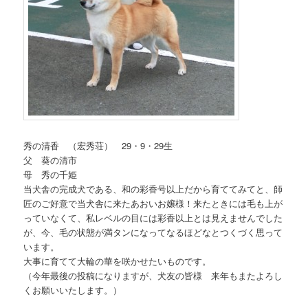
秀の清香 （宏秀荘） 29・9・29生
父 葵の清市
母 秀の千姫
当犬舎の完成犬である、和の彩香号以上だから育ててみてと、師
匠のご好意で当犬舎に来たあおいお嬢様！来たときには毛も上が
っていなくて、私レベルの目には彩香以上とは見えませんでした
が、今、毛の状態が満タンになってなるほどなとつくづく思って
います。
大事に育てて大輪の華を咲かせたいものです。
（今年最後の投稿になりますが、犬友の皆様 来年もまたよろし
くお願いいたします。）