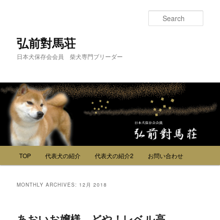
Sear
弘前對馬荘
日本犬保存会会員 柴犬専門ブリーダー
Main menu
TOP
代表犬の紹介
代表犬の紹介2
お問い合わせ
Skip to primary content
Skip to secondary content
MONTHLY ARCHIVES:
12月 2018
あおいお嬢様、どや！レベル高