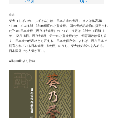
« 11月
1月 »
柴犬
柴犬（しばいぬ、しばけん）は、日本古来の犬種。 オスは体高38 -
41cm、メスは35 - 38cm程度の小型犬種。 国の天然記念物に指定され
た7つの日本犬種（現存は6犬種）の1つで、指定は1936年（昭和11
年）12月16日。現存6犬種中唯一の小型犬種だが、飼育頭数は最も多
く、日本犬の代表格とも言える。日本犬保存会によれば、現在日本で
飼育されている日本犬種（6犬種）のうち、柴犬は約80%を占める。
日本国外でも人気が高い。
wikipediaより抜粋